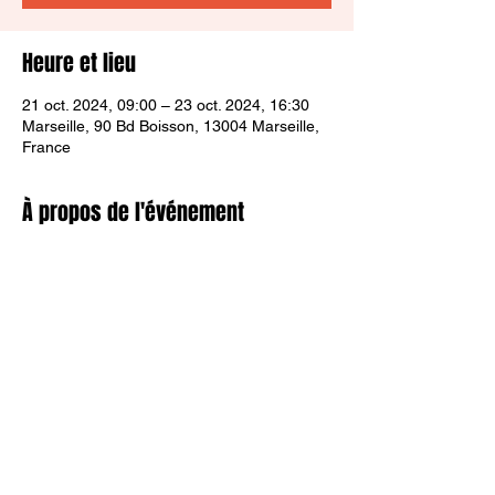
Heure et lieu
21 oct. 2024, 09:00 – 23 oct. 2024, 16:30
Marseille, 90 Bd Boisson, 13004 Marseille,
France
À propos de l'événement
Stage organisé du 21/10 au 23/10 de 9h à 
16h30 à la salle Vallier
1J 30€
2J 45€
3J 55€
Partager cet événement